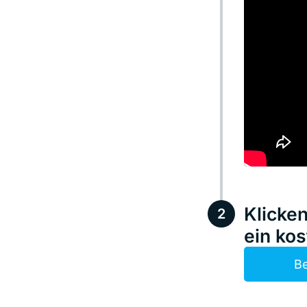
Klicke
ein ko
Be